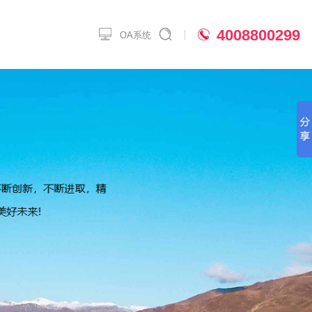
40
OA系统
地暖案例
见问题
加盟店展示
荣誉资质
热风机
热风机案例
人才招聘
家用热水
烘干机案例