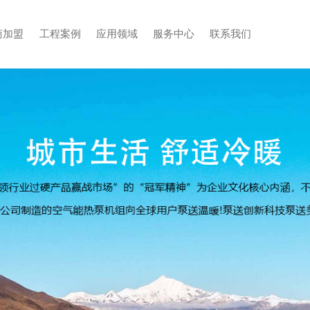
招商加盟
工程案例
应用领域
服务中心
联系我们
块（中央空调）
牌专卖店
加盟优势
低温热水案例
行业资讯
联系志高空气能热泵
加盟条件
商用热水
企业新闻
冷暖案例
加盟流程
招商加盟
无水地暖
无水
常