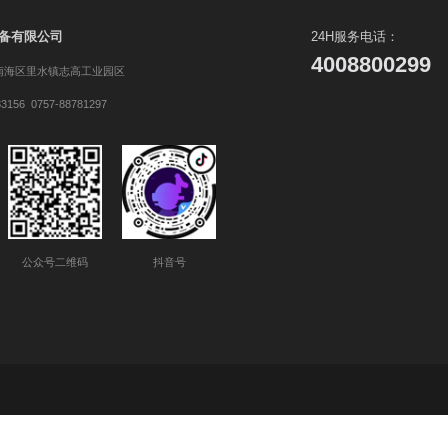
24小时专员为你解决问题
期待与您成为合作
高而美制冷设备有限公司
24
40
广东省佛山市南海区里水镇志高工业园区
0757-88783156 0757-88781297
官方网站
公众号二维码
抖音号