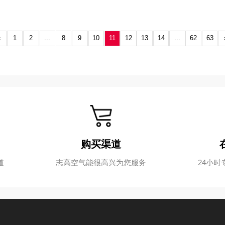
的推行中，粗放型养殖逐渐被限制与淘汰，绿
断递增，传统养殖结构的诸多弊端逐渐显现。
«
1
2
...
8
9
10
11
12
13
14
...
持
购买渠道